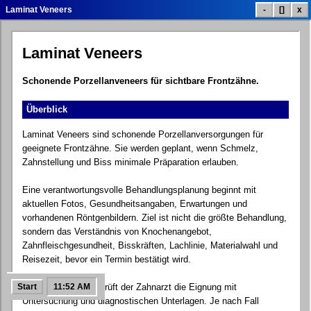
Laminat Veneers
-
[]
x
Laminat Veneers
Behandlungsliste
Behandlungspreise
Smile Galerie
Schonende Porzellanveneers für sichtbare Frontzähne.
Überblick
Patientenbewertungen
Klinik Info
Kontakt.exe
Laminat Veneers sind schonende Porzellanversorgungen für
geeignete Frontzähne. Sie werden geplant, wenn Schmelz,
Zahnstellung und Biss minimale Präparation erlauben.
Eine verantwortungsvolle Behandlungsplanung beginnt mit
Google Maps
Social Links
Dental Blog
aktuellen Fotos, Gesundheitsangaben, Erwartungen und
vorhandenen Röntgenbildern. Ziel ist nicht die größte Behandlung,
sondern das Verständnis von Knochenangebot,
Zahnfleischgesundheit, Bisskräften, Lachlinie, Materialwahl und
Reisezeit, bevor ein Termin bestätigt wird.
FAQ Hilfe
Kostenloses Angebot
Systemsteuerung
Start
Beim Klinikbesuch prüft der Zahnarzt die Eignung mit
11:52 AM
Untersuchung und diagnostischen Unterlagen. Je nach Fall