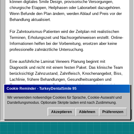
können digitales Smile Design, provisorische Versorgungen,
chirurgische Etappen, Heilphasen oder Laborarbeit dazugehören.
Wenn Befunde den Plan ändern, werden Ablauf und Preis vor der
Behandlung aktualisiert.
Für Zahntourismus-Patienten wird der Zeitplan mit realistischen
Terminen, Erholungszeit und Nachsorgehinweisen erstellt. Online-
Informationen helfen bei der Vorbereitung, ersetzen aber keine
professionelle zahnärztliche Untersuchung.
Eine ausführliche Laminat Veneers Planung beginnt mit
Diagnostik und nicht mit einem festen Paket. Das klinische Team
berücksichtigt Zahnzustand, Zahnfleisch, Knochenangebot, Biss,
Lachlinie, frühere Behandlungen, Gesundheitsangaben und
Erwartungen, bevor eine Behandlungsabfolge empfohlen wird.
Für Zahntourismus-Patienten erklärt der Plan außerdem, was
Wir verwenden notwendige Cookies für Sprache, Cookie-Auswahl und
Darstellungsmodus. Optionale Skripte laden erst nach Zustimmung.
beim ersten Aufenthalt möglich ist, ob ein zweiter Besuch nötig
sein kann, wie lange der Patient in Kliniknähe bleiben sollte und
Akzeptieren
Ablehnen
Präferenzen
WhatsApp
welche Nachsorge vor dem Rückflug wichtig ist. Das schützt
sowohl das ästhetische Ziel als auch die langfristige
Mundgesundheit.