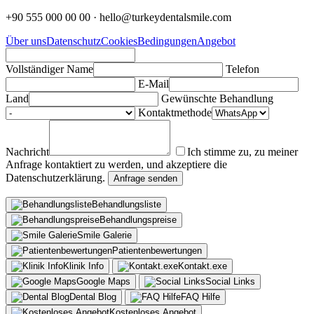
+90 555 000 00 00 · hello@turkeydentalsmile.com
Über uns
Datenschutz
Cookies
Bedingungen
Angebot
Vollständiger Name
Telefon
E-Mail
Land
Gewünschte Behandlung
Kontaktmethode
Nachricht
Ich stimme zu, zu meiner
Anfrage kontaktiert zu werden, und akzeptiere die
Datenschutzerklärung.
Anfrage senden
Behandlungsliste
Behandlungspreise
Smile Galerie
Patientenbewertungen
Klinik Info
Kontakt.exe
Google Maps
Social Links
Dental Blog
FAQ Hilfe
Kostenloses Angebot