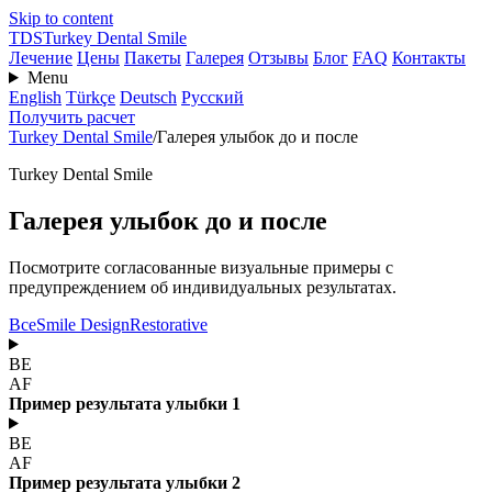
Skip to content
TDS
Turkey Dental Smile
Лечение
Цены
Пакеты
Галерея
Отзывы
Блог
FAQ
Контакты
Menu
English
Türkçe
Deutsch
Русский
Получить расчет
Turkey Dental Smile
/
Галерея улыбок до и после
Turkey Dental Smile
Галерея улыбок до и после
Посмотрите согласованные визуальные примеры с
предупреждением об индивидуальных результатах.
Все
Smile Design
Restorative
BE
AF
Пример результата улыбки 1
BE
AF
Пример результата улыбки 2