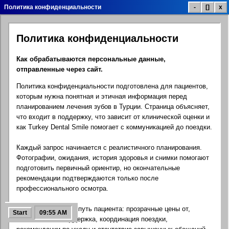
Политика конфиденциальности
-
[]
x
Политика конфиденциальности
Список лечения
Цены лечения
Галерея улыбок
Как обрабатываются персональные данные,
отправленные через сайт.
Политика конфиденциальности подготовлена для пациентов,
Отзывы пациентов
Инфо клиники
Контакты.exe
которым нужна понятная и этичная информация перед
планированием лечения зубов в Турции. Страница объясняет,
что входит в поддержку, что зависит от клинической оценки и
как Turkey Dental Smile помогает с коммуникацией до поездки.
Стоматологический
Google Карта
Соцсети
блог
Каждый запрос начинается с реалистичного планирования.
Фотографии, ожидания, история здоровья и снимки помогают
подготовить первичный ориентир, но окончательные
рекомендации подтверждаются только после
профессионального осмотра.
FAQ помощь
Бесплатный расчет
Панель управления
Цель — спокойный путь пациента: прозрачные цены от,
Start
09:55 AM
многоязычная поддержка, координация поездки,