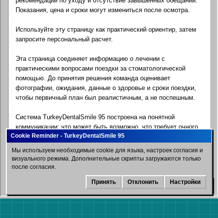
рекомендации по уходу и отсутствие завышенных обещаний.
Показания, цена и сроки могут измениться после осмотра.
Используйте эту страницу как практический ориентир, затем
запросите персональный расчет.
Эта страница соединяет информацию о лечении с
практическими вопросами поездки за стоматологической
помощью. До принятия решения команда оценивает
фотографии, ожидания, данные о здоровье и сроки поездки,
чтобы первичный план был реалистичным, а не поспешным.
Система TurkeyDentalSmile 95 построена на понятной
коммуникации: что может быть возможно, что требует очного
осмотра, какие факторы влияют на сроки и какие вопросы
лучше уточнить до покупки билетов. Онлайн-информация
Мы используем необходимые cookie для языка, настроек согласия и
помогает подготовиться, но не заменяет профессиональный
визуального режима. Дополнительные скрипты загружаются только
стоматологический осмотр.
после согласия.
Принять
Отклонить
Настройки
WhatsApp
Для иностранных пациентов планирование обычно включает
показания к лечению, последовательность визитов, время
восстановления, координацию отеля и трансферов, языковую
поддержку и рекомендации по уходу. Срок лечения и поездки