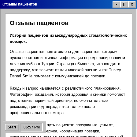
Отзывы пациентов
-
[]
x
Отзывы пациентов
Список лечения
Цены лечения
Галерея улыбок
Истории пациентов из международных стоматологических
поездок.
Отзывы пациентов подготовлена для пациентов, которым
Отзывы пациентов
Инфо клиники
Контакты.exe
нужна понятная и этичная информация перед планированием
лечения зубов в Турции. Страница объясняет, что входит в
поддержку, что зависит от клинической оценки и как Turkey
Dental Smile помогает с коммуникацией до поездки.
Стоматологический
Google Карта
Соцсети
блог
Каждый запрос начинается с реалистичного планирования.
Фотографии, ожидания, история здоровья и снимки помогают
подготовить первичный ориентир, но окончательные
рекомендации подтверждаются только после
профессионального осмотра.
FAQ помощь
Бесплатный расчет
Панель управления
Цель — спокойный путь пациента: прозрачные цены от,
Start
06:57 PM
многоязычная поддержка, координация поездки,