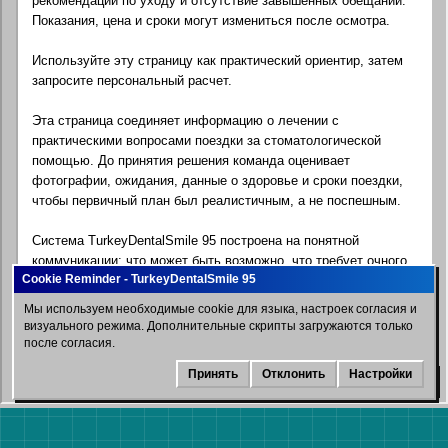
рекомендации по уходу и отсутствие завышенных обещаний.
Показания, цена и сроки могут измениться после осмотра.
Используйте эту страницу как практический ориентир, затем
запросите персональный расчет.
Эта страница соединяет информацию о лечении с
практическими вопросами поездки за стоматологической
помощью. До принятия решения команда оценивает
фотографии, ожидания, данные о здоровье и сроки поездки,
чтобы первичный план был реалистичным, а не поспешным.
Система TurkeyDentalSmile 95 построена на понятной
коммуникации: что может быть возможно, что требует очного
осмотра, какие факторы влияют на сроки и какие вопросы
лучше уточнить до покупки билетов. Онлайн-информация
Мы используем необходимые cookie для языка, настроек согласия и
помогает подготовиться, но не заменяет профессиональный
визуального режима. Дополнительные скрипты загружаются только
стоматологический осмотр.
после согласия.
Принять
Отклонить
Настройки
WhatsApp
Для иностранных пациентов планирование обычно включает
показания к лечению, последовательность визитов, время
восстановления, координацию отеля и трансферов, языковую
поддержку и рекомендации по уходу. Срок лечения и поездки