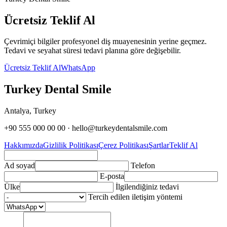
Ücretsiz Teklif Al
Çevrimiçi bilgiler profesyonel diş muayenesinin yerine geçmez.
Tedavi ve seyahat süresi tedavi planına göre değişebilir.
Ücretsiz Teklif Al
WhatsApp
Turkey Dental Smile
Antalya, Turkey
+90 555 000 00 00 · hello@turkeydentalsmile.com
Hakkımızda
Gizlilik Politikası
Çerez Politikası
Şartlar
Teklif Al
Ad soyad
Telefon
E-posta
Ülke
İlgilendiğiniz tedavi
Tercih edilen iletişim yöntemi