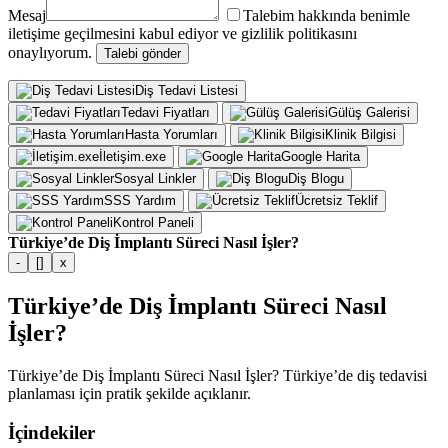
Mesaj
Talebim hakkında benimle
iletişime geçilmesini kabul ediyor ve gizlilik politikasını
onaylıyorum.
Talebi gönder
Diş Tedavi Listesi
Tedavi Fiyatları
Gülüş Galerisi
Hasta Yorumları
Klinik Bilgisi
İletişim.exe
Google Harita
Sosyal Linkler
Diş Blogu
SSS Yardım
Ücretsiz Teklif
Kontrol Paneli
Türkiye’de Diş İmplantı Süreci Nasıl İşler?
-
[]
x
Türkiye’de Diş İmplantı Süreci Nasıl
İşler?
Türkiye’de Diş İmplantı Süreci Nasıl İşler? Türkiye’de diş tedavisi
planlaması için pratik şekilde açıklanır.
İçindekiler