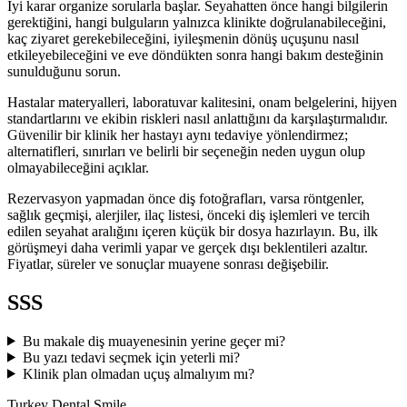
İyi karar organize sorularla başlar. Seyahatten önce hangi bilgilerin
gerektiğini, hangi bulguların yalnızca klinikte doğrulanabileceğini,
kaç ziyaret gerekebileceğini, iyileşmenin dönüş uçuşunu nasıl
etkileyebileceğini ve eve döndükten sonra hangi bakım desteğinin
sunulduğunu sorun.
Hastalar materyalleri, laboratuvar kalitesini, onam belgelerini, hijyen
standartlarını ve ekibin riskleri nasıl anlattığını da karşılaştırmalıdır.
Güvenilir bir klinik her hastayı aynı tedaviye yönlendirmez;
alternatifleri, sınırları ve belirli bir seçeneğin neden uygun olup
olmayabileceğini açıklar.
Rezervasyon yapmadan önce diş fotoğrafları, varsa röntgenler,
sağlık geçmişi, alerjiler, ilaç listesi, önceki diş işlemleri ve tercih
edilen seyahat aralığını içeren küçük bir dosya hazırlayın. Bu, ilk
görüşmeyi daha verimli yapar ve gerçek dışı beklentileri azaltır.
Fiyatlar, süreler ve sonuçlar muayene sonrası değişebilir.
SSS
Bu makale diş muayenesinin yerine geçer mi?
Bu yazı tedavi seçmek için yeterli mi?
Klinik plan olmadan uçuş almalıyım mı?
Turkey Dental Smile