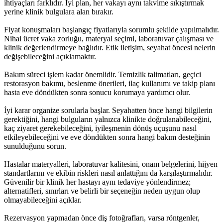
ihtiyaçları farklıdır. İyi plan, her vakayı aynı takvime sıkıştırmak
yerine klinik bulgulara alan bırakır.
Fiyat konuşmaları başlangıç fiyatlarıyla sorumlu şekilde yapılmalıdır.
Nihai ücret vaka zorluğu, materyal seçimi, laboratuvar çalışması ve
klinik değerlendirmeye bağlıdır. Etik iletişim, seyahat öncesi nelerin
değişebileceğini açıklamaktır.
Bakım süreci işlem kadar önemlidir. Temizlik talimatları, geçici
restorasyon bakımı, beslenme önerileri, ilaç kullanımı ve takip planı
hasta eve döndükten sonra sonucu korumaya yardımcı olur.
İyi karar organize sorularla başlar. Seyahatten önce hangi bilgilerin
gerektiğini, hangi bulguların yalnızca klinikte doğrulanabileceğini,
kaç ziyaret gerekebileceğini, iyileşmenin dönüş uçuşunu nasıl
etkileyebileceğini ve eve döndükten sonra hangi bakım desteğinin
sunulduğunu sorun.
Hastalar materyalleri, laboratuvar kalitesini, onam belgelerini, hijyen
standartlarını ve ekibin riskleri nasıl anlattığını da karşılaştırmalıdır.
Güvenilir bir klinik her hastayı aynı tedaviye yönlendirmez;
alternatifleri, sınırları ve belirli bir seçeneğin neden uygun olup
olmayabileceğini açıklar.
Rezervasyon yapmadan önce diş fotoğrafları, varsa röntgenler,