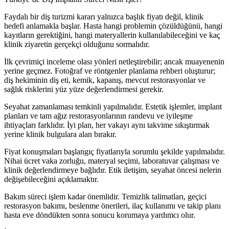
Faydalı bir diş turizmi kararı yalnızca başlık fiyatı değil, klinik
hedefi anlamakla başlar. Hasta hangi problemin çözüldüğünü, hangi
kayıtların gerektiğini, hangi materyallerin kullanılabileceğini ve kaç
klinik ziyaretin gerçekçi olduğunu sormalıdır.
İlk çevrimiçi inceleme olası yönleri netleştirebilir; ancak muayenenin
yerine geçmez. Fotoğraf ve röntgenler planlama rehberi oluşturur;
diş hekiminin diş eti, kemik, kapanış, mevcut restorasyonlar ve
sağlık risklerini yüz yüze değerlendirmesi gerekir.
Seyahat zamanlaması temkinli yapılmalıdır. Estetik işlemler, implant
planları ve tam ağız restorasyonlarının randevu ve iyileşme
ihtiyaçları farklıdır. İyi plan, her vakayı aynı takvime sıkıştırmak
yerine klinik bulgulara alan bırakır.
Fiyat konuşmaları başlangıç fiyatlarıyla sorumlu şekilde yapılmalıdır.
Nihai ücret vaka zorluğu, materyal seçimi, laboratuvar çalışması ve
klinik değerlendirmeye bağlıdır. Etik iletişim, seyahat öncesi nelerin
değişebileceğini açıklamaktır.
Bakım süreci işlem kadar önemlidir. Temizlik talimatları, geçici
restorasyon bakımı, beslenme önerileri, ilaç kullanımı ve takip planı
hasta eve döndükten sonra sonucu korumaya yardımcı olur.