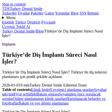
Skip to content
TDS
Turkey Dental Smile
Tedaviler
Fiyatlar
Paketler
Galeri
Yorumlar
Blog
SSS
İletişim
Menu
English
Türkçe
Deutsch
Русский
Ücretsiz Teklif Al
Turkey Dental Smile
/
Blog
/
Türkiye’de Diş İmplantı Süreci Nasıl
İşler?
Implants
Türkiye’de Diş İmplantı Süreci Nasıl
İşler?
Türkiye’de Diş İmplantı Süreci Nasıl İşler? Türkiye’de diş tedavisi
planlaması için pratik şekilde açıklanır.
2026-01-01
9 min
Turkey Dental Smile Editorial Team
Table of contents
Klinik hedef
Çevrimiçi planlama sınırları
Seyahat
takvimi
Fiyat şeffaflığı
Bakım sonrası
Seyahatten önce sorulacak
sorular
Online planlamanın klinik sınırları
Hazırlanacak belgeler ve
fotoğraflar
Bakım ve eve dönüş planlaması
Türkiye’de Diş İmplantı Süreci Nasıl İşler?