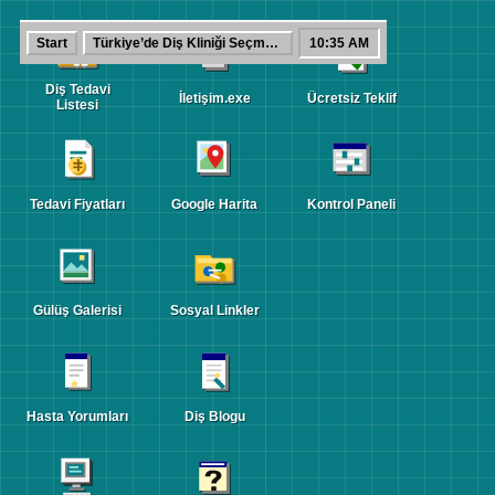
Türkiye’de
Start
Türkiye’de Diş Kliniği Seçmeden Önce Ne Sorulmalı?
10:35 AM
Diş Kliniği
Seçmeden
-
[]
x
Önce Ne
Diş Tedavi
Sorulmalı?
İletişim.exe
Ücretsiz Teklif
Listesi
Türkiye’de
Diş
Tedavi Fiyatları
Google Harita
Kontrol Paneli
Kliniği
Seçmeden
Önce
Gülüş Galerisi
Sosyal Linkler
Ne
Sorulmalı?
Hasta Yorumları
Diş Blogu
Türkiye’de
Diş
Kliniği