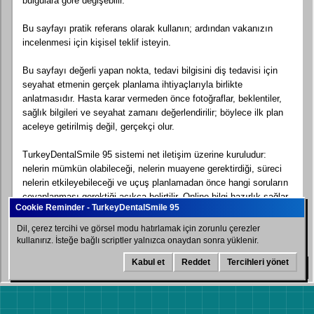
bulgulara göre değişebilir.
Bu sayfayı pratik referans olarak kullanın; ardından vakanızın
incelenmesi için kişisel teklif isteyin.
Bu sayfayı değerli yapan nokta, tedavi bilgisini diş tedavisi için
seyahat etmenin gerçek planlama ihtiyaçlarıyla birlikte
anlatmasıdır. Hasta karar vermeden önce fotoğraflar, beklentiler,
sağlık bilgileri ve seyahat zamanı değerlendirilir; böylece ilk plan
aceleye getirilmiş değil, gerçekçi olur.
TurkeyDentalSmile 95 sistemi net iletişim üzerine kuruludur:
nelerin mümkün olabileceği, nelerin muayene gerektirdiği, süreci
nelerin etkileyebileceği ve uçuş planlamadan önce hangi soruların
cevaplanması gerektiği açıkça belirtilir. Online bilgi hazırlık sağlar,
fakat profesyonel diş muayenesinin yerine geçmez.
Dil, çerez tercihi ve görsel modu hatırlamak için zorunlu çerezler
Uluslararası hastalarda planlama genellikle tedavi uygunluğu,
kullanırız. İsteğe bağlı scriptler yalnızca onaydan sonra yüklenir.
randevu sırası, iyileşme zamanı, otel ve transfer koordinasyonu,
Kabul et
Reddet
Tercihleri yönet
WhatsApp
dil desteği ve bakım sonrası talimatları kapsar. Tedavi ve seyahat
süresi onaylanan klinik plana göre değişebilir.
Bu yasal içerik, diş turizmi hizmeti veren bir web sitesi için pratik