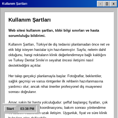
Kullanım Şartları
-
[]
x
Kullanım Şartları
Diş Tedavi Listesi
Tedavi Fiyatları
Gülüş Galerisi
Web sitesi kullanım şartları, tıbbi bilgi sınırları ve hasta
sorumluluğu bildirimi.
Kullanım Şartları, Türkiye’de diş tedavisi planlamadan önce net ve
Hasta Yorumları
Klinik Bilgisi
İletişim.exe
etik bilgi isteyen hastalar için hazırlanmıştır. Sayfa; nelerin dahil
olduğunu, hangi noktaların klinik değerlendirmeye bağlı kaldığını
ve Turkey Dental Smile’ın seyahat öncesi iletişimi nasıl
desteklediğini açıklar.
Google Harita
Sosyal Linkler
Diş Blogu
Her talep gerçekçi planlamayla başlar. Fotoğraflar, beklentiler,
sağlık geçmişi ve varsa röntgenler ilk rehberin hazırlanmasına
yardımcı olur; ancak nihai öneriler profesyonel diş muayenesi
sonrası doğrulanır.
SSS Yardım
Ücretsiz Teklif
Kontrol Paneli
Amaç sakin bir hasta yolculuğudur: şeffaf başlangıç fiyatları, çok
dilli destek, seyahat koordinasyonu, bakım sonrası yönlendirme
Start
03:38 PM
ve abartılı vaatlerden uzak iletişim. Uygunluk, fiyat ve süre klinik